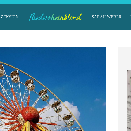
EZENSION
SARAH WEBER
Niederrhein-Buch:
Eisvogelträume
11. März 2026