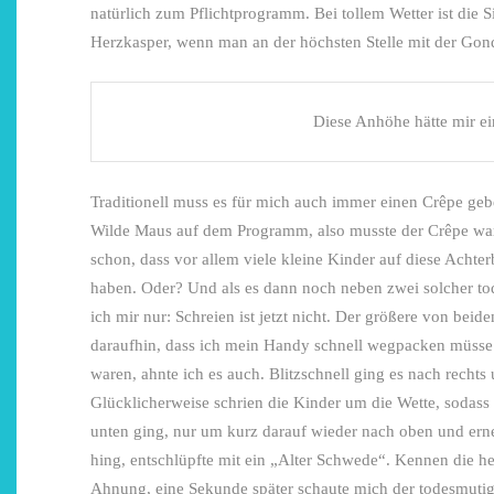
natürlich zum Pflichtprogramm. Bei tollem Wetter ist die Si
Herzkasper, wenn man an der höchsten Stelle mit der Gondel
Diese Anhöhe hätte mir e
Traditionell muss es für mich auch immer einen Crêpe geb
Wilde Maus auf dem Programm, also musste der Crêpe wart
schon, dass vor allem viele kleine Kinder auf diese Ach
haben. Oder? Und als es dann noch neben zwei solcher to
ich mir nur: Schreien ist jetzt nicht. Der größere von beid
daraufhin, dass ich mein Handy schnell wegpacken müsse
waren, ahnte ich es auch. Blitzschnell ging es nach recht
Glücklicherweise schrien die Kinder um die Wette, sodass
unten ging, nur um kurz darauf wieder nach oben und erneu
hing, entschlüpfte mit ein „Alter Schwede“. Kennen die h
Ahnung, eine Sekunde später schaute mich der todesmutig