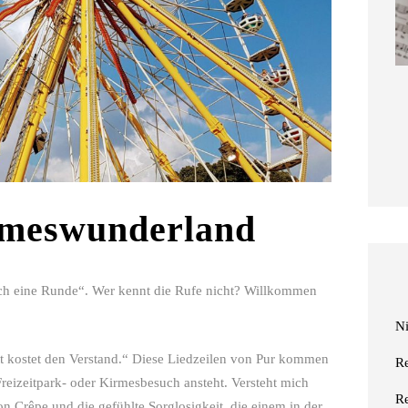
im Landhaus
ckmann
März 2026
rmeswunderland
h eine Runde“. Wer kennt die Rufe nicht? Willkommen
N
t kostet den Verstand.“ Diese Liedzeilen von Pur kommen
R
reizeitpark- oder Kirmesbesuch ansteht. Versteht mich
R
on Crêpe und die gefühlte Sorglosigkeit, die einem in der