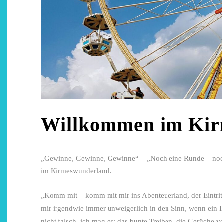
Restsommer - Kea von
Auszeit 
Garnier
Be
5. April 2026
28. 
Willkommen im Ki
„Gewinne, Gewinne, Gewinne“ – „Noch eine Runde – noc
im Kirmeswunderland.
„Komm mit – komm mit mir ins Abenteuerland, der Eintrit
mir irgendwie immer unweigerlich in den Sinn, wenn ein F
nicht falsch, ich mag es: das bunte Treiben, die Gerüche v