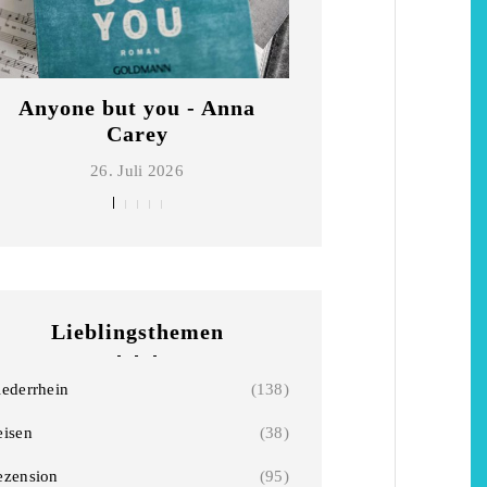
Anyone but you - Anna
Die schönsten Ho
Carey
Niederrhe
26. Juli 2026
2. Mai 2026
Lieblingsthemen
iederrhein
(138)
eisen
(38)
ezension
(95)