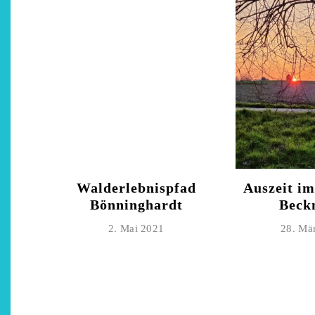
Walderlebnispfad
Auszeit i
Bönninghardt
Beck
2. Mai 2021
28. Mä