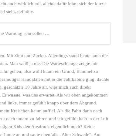
cht auch wirklich toll, alleine dafür lohnt sich der kurze
 steht, definitiv.
ine Warnung sein sollen …
en. Mit Zimt und Zucker. Allerdings stand heute auch die
en. Man weiß ja nie. Die Warteschlange zeigte mir
terbahn gehen, also wohl kaum ein Grund, Bammel zu
desmutiger Kandidaten mit in die Fahrkabine ging, dachte
en, geschätzte 10 Jahre alt, wies mich auch direkt
. Er wusste, was uns erwartet. Als wir oben angekommen
s und links, immer gefühlt knapp über dem Abgrund.
 mein Kreischen kaum auffiel. Als die Fahrt dann nach
t nach untern zu fahren und ich gefühlt halb in der Luft
eutigen Kids den Ausdruck eigentlich noch? Keine
e Junge an und sagte ebenfalls „Alter Schwede“. Am