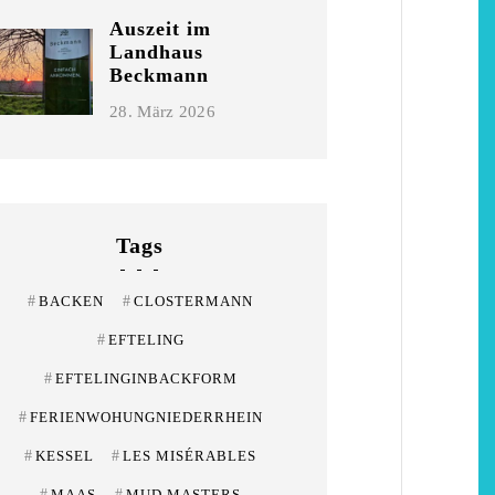
Niederrhein
Garnier
Auszeit im
Landhaus
2. Mai 2026
5. April 2026
Beckmann
28. März 2026
Tags
#
BACKEN
#
CLOSTERMANN
#
EFTELING
#
EFTELINGINBACKFORM
#
FERIENWOHUNGNIEDERRHEIN
#
KESSEL
#
LES MISÉRABLES
#
MAAS
#
MUD MASTERS