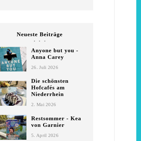
Neueste Beiträge
Anyone but you -
Anna Carey
26. Juli 2026
Die schönsten
Hofcafés am
Niederrhein
2. Mai 2026
Restsommer - Kea
von Garnier
5. April 2026
chönsten Hofcafés am
Restsommer - Kea v