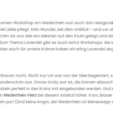
Blumen-Workshop am Niederrhein war auch das riesige
La
iel Liebe pflegt. Kein Wunder, bei dem Anblick – und vor a
ten wir uns alle am liebsten auf den Stuhl gelegt und da
 Zum Thema Lavendel gibt es auch extra Workshops, die 
Aber auch für unsere Kränze haben wir eifrig Lavendel ab
Warum nicht. Nicht nur ich war von der Idee begeistert, 
wunderschön aus. Etwas tricky war es, die Dornen abzusc
steln perfekt in den Kranz mit eingebunden werden. Und m
in
Niederrhein-Herz
bei diesem Anblick höher. Korn, blaue
ein pur! (Und keine Angst, der Niederrhein ist keineswegs 