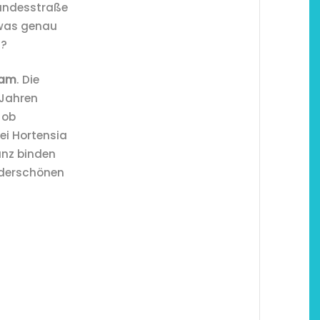
Bundesstraße
was genau
n?
eam
. Die
 Jahren
 ob
ei Hortensia
anz binden
nderschönen
hönsten Hofcafés am
Restsommer - Kea v
Niederrhein
Garnier
2. Mai 2026
5. April 2026