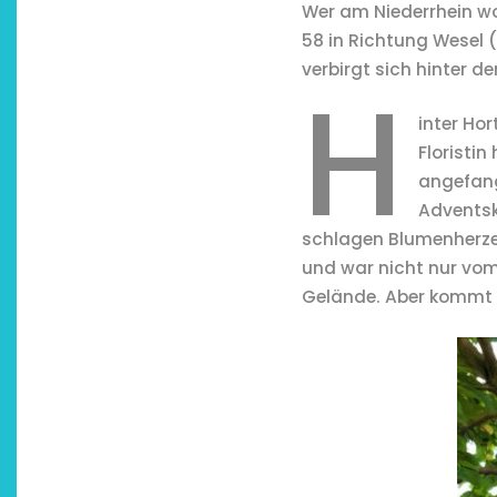
Wer am Niederrhein w
58 in Richtung Wesel 
verbirgt sich hinter 
H
inter Ho
Floristi
angefan
Adventsk
schlagen Blumenherzen
und war nicht nur vo
Gelände. Aber kommt 