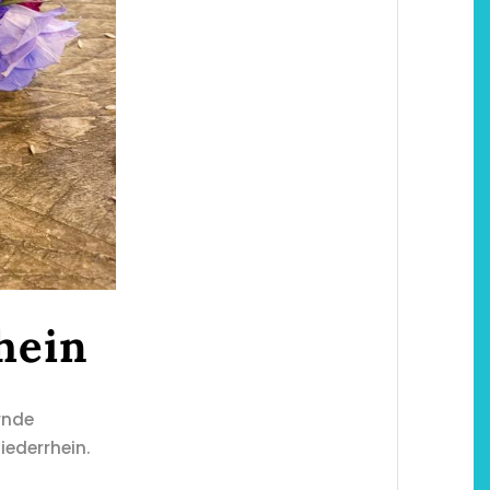
hein
rnde
ederrhein.