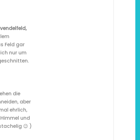
vendelfeld,
llem
s Feld gar
sich nur um
geschnitten.
sehen die
hneiden, aber
al ehrlich,
r Himmel und
stachelig 😉 )