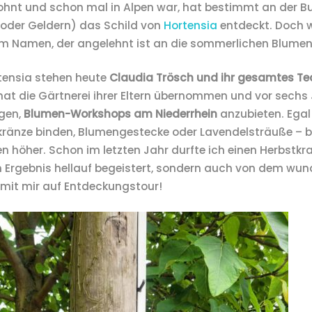
ohnt und schon mal in Alpen war, hat bestimmt an der 
(oder Geldern) das Schild von
Hortensia
entdeckt. Doch 
dem Namen, der angelehnt ist an die sommerlichen Blume
rtensia stehen heute
Claudia Trösch und ihr gesamtes T
n hat die Gärtnerei ihrer Eltern übernommen und vor sechs
gen,
Blumen-Workshops am Niederrhein
anzubieten. Egal
ränze binden, Blumengestecke oder Lavendelsträuße – b
 höher. Schon im letzten Jahr durfte ich einen Herbstkr
m Ergebnis hellauf begeistert, sondern auch von dem wu
Die sc
mit mir auf Entdeckungstour!