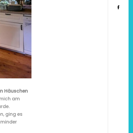
en Häuschen
h mich am
rde.
n, ging es
 minder