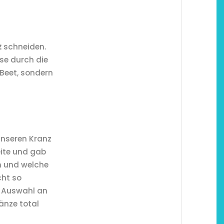
z
schneiden.
se durch die
 Beet, sondern
unseren Kranz
eite und gab
n und welche
cht so
e Auswahl an
änze total