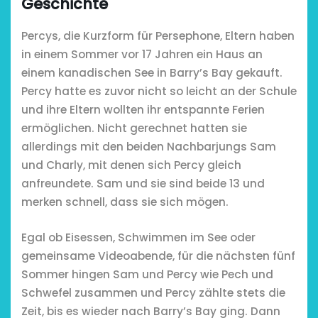
Geschichte
chönsten Hofcafés am
Restsommer - Kea
Percys, die Kurzform für Persephone, Eltern haben
Niederrhein
Garnier
in einem Sommer vor 17 Jahren ein Haus an
einem kanadischen See in Barry’s Bay gekauft.
2. Mai 2026
5. April 2026
Percy hatte es zuvor nicht so leicht an der Schule
und ihre Eltern wollten ihr entspannte Ferien
ermöglichen. Nicht gerechnet hatten sie
allerdings mit den beiden Nachbarjungs Sam
und Charly, mit denen sich Percy gleich
anfreundete. Sam und sie sind beide 13 und
merken schnell, dass sie sich mögen.
Egal ob Eisessen, Schwimmen im See oder
gemeinsame Videoabende, für die nächsten fünf
Sommer hingen Sam und Percy wie Pech und
Schwefel zusammen und Percy zählte stets die
Zeit, bis es wieder nach Barry’s Bay ging. Dann