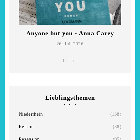
Anyone but you - Anna Carey
Di
26. Juli 2026
Lieblingsthemen
Niederrhein
(138)
Reisen
(38)
Rezension
(95)