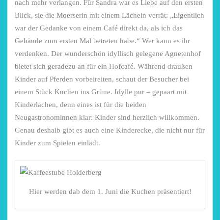
nach mehr verlangen. Für Sandra war es Liebe auf den ersten
Niederrhein
Garnier
Blick, sie die Moerserin mit einem Lächeln verrät: „Eigentlich
2. Mai 2026
5. April 2026
war der Gedanke von einem Café direkt da, als ich das
Gebäude zum ersten Mal betreten habe.“ Wer kann es ihr
verdenken. Der wunderschön idyllisch gelegene Agnetenhof
bietet sich geradezu an für ein Hofcafé. Während draußen
Kinder auf Pferden vorbeireiten, schaut der Besucher bei
einem Stück Kuchen ins Grüne. Idylle pur – gepaart mit
Kinderlachen, denn eines ist für die beiden
Neugastronominnen klar: Kinder sind herzlich willkommen.
Genau deshalb gibt es auch eine Kinderecke, die nicht nur für
Kinder zum Spielen einlädt.
Hier werden dab dem 1. Juni die Kuchen präsentiert!