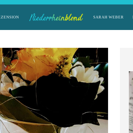
EZENSION
SARAH WEBER
im Landhaus
Niederrhein-Buch:
ckmann
Eisvogelträume
März 2026
11. März 2026