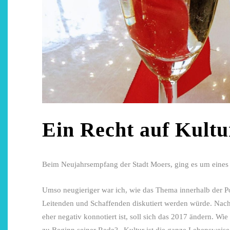
Restsommer - Kea von
Garnier
5. April 2026
Ein Recht auf Kultu
Beim Neujahrsempfang der Stadt Moers, ging es um eines 
Umso neugieriger war ich, wie das Thema innerhalb der P
Leitenden und Schaffenden diskutiert werden würde. Nac
eher negativ konnotiert ist, soll sich das 2017 ändern. Wi
zu Beginn seiner Rede? „Kultur ist die ganze Lebensweis