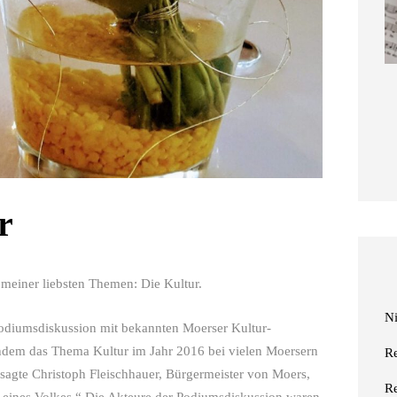
r
meiner liebsten Themen: Die Kultur.
N
odiumsdiskussion mit bekannten Moerser Kultur-
hdem das Thema Kultur im Jahr 2016 bei vielen Moersern
R
e sagte Christoph Fleischhauer, Bürgermeister von Moers,
R
e eines Volkes.“ Die Akteure der Podiumsdiskussion waren