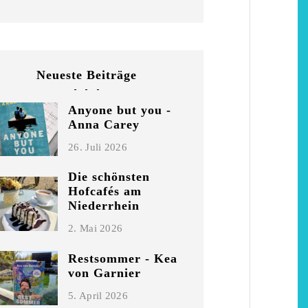
Neueste Beiträge
Anyone but you -
Anna Carey
26. Juli 2026
Die schönsten
Hofcafés am
Niederrhein
2. Mai 2026
Restsommer - Kea
von Garnier
5. April 2026
chönsten Hofcafés am
Restsommer - Kea v