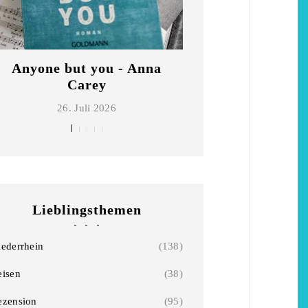
Anyone but you - Anna
Die schönsten Ho
Carey
Niederrhe
26. Juli 2026
2. Mai 2026
Lieblingsthemen
iederrhein
(138)
eisen
(38)
ezension
(95)