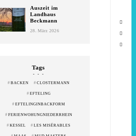
Niederrhein
Garnier
Auszeit im
Landhaus
2. Mai 2026
5. April 2026
Beckmann
28. März 2026
Tags
#
BACKEN
#
CLOSTERMANN
#
EFTELING
#
EFTELINGINBACKFORM
#
FERIENWOHUNGNIEDERRHEIN
#
KESSEL
#
LES MISÉRABLES
#
MAAS
#
MUD MASTERS