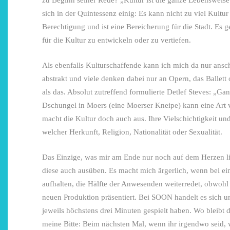
sich in der Quintessenz einig: Es kann nicht zu viel Kultur
Berechtigung und ist eine Bereicherung für die Stadt. Es
für die Kultur zu entwickeln oder zu vertiefen.
Als ebenfalls Kulturschaffende kann ich mich da nur anschli
abstrakt und viele denken dabei nur an Opern, das Ballett
als das. Absolut zutreffend formulierte Detlef Steves: „Gan
Dschungel in Moers (eine Moerser Kneipe) kann eine Art v
macht die Kultur doch auch aus. Ihre Vielschichtigkeit und
welcher Herkunft, Religion, Nationalität oder Sexualität.
Das Einzige, was mir am Ende nur noch auf dem Herzen li
diese auch ausüben. Es macht mich ärgerlich, wenn bei e
aufhalten, die Hälfte der Anwesenden weiterredet, obwoh
neuen Produktion präsentiert. Bei SOON handelt es sich u
jeweils höchstens drei Minuten gespielt haben. Wo bleibt
meine Bitte: Beim nächsten Mal, wenn ihr irgendwo seid, w