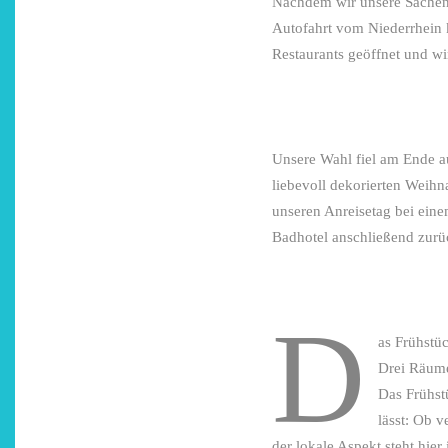
Nachdem wir unsere Sachen 
Autofahrt vom Niederrhein 
Restaurants geöffnet und wi
Unsere Wahl fiel am Ende a
liebevoll dekorierten Weihn
unseren Anreisetag bei eine
Badhotel anschließend zurüc
D
as Frühstü
Drei Räume
Das Frühstü
lässt: Ob 
der lokale Aspekt steht hie