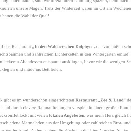
abgeladen hatten, sind wir direkt durch Domburg spaziert, denn nach d
knurrten unsere Magen. Trotz der Winterzeit waren im Ort am Wochene
r hatten die Wahl der Qual!
uf das Restaurant
„In den Walcherschen Dolphyn“
, das von außen sch
achtsbäumen und zahlreichen Lichterketten in den Wintergarten einlud. 
m leckeren Abendessen entspannt ausklingen, bevor wir die wenigen Sch
klegten und müde ins Bett fielen.
ck gibt es im wunderschön eingerichteten
Restaurant „Zee & Land“
de
 sind durch clevere Raumaufteilungen verspielt in einem großen Raum 
cksbuffet lockt mit vielen
lokalen Angeboten,
was mein Herz gleich h
verschiedene Marmeladen aus der Umgebung oder zahlreichen Brot- und
r im Vordergrund. Zudem stehen die Köche an der Live-Cooking-Station 