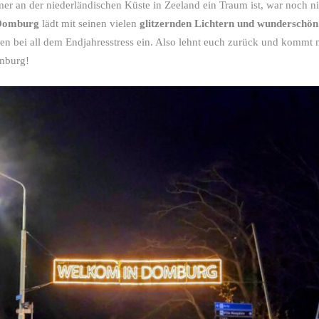
er an der niederländischen Küste in Zeeland ein Traum ist, war noch ni
Domburg
lädt mit seinen vielen
glitzernden Lichtern und wunderschön
 bei all dem Endjahresstress ein. Also lehnt euch zurück und kommt m
omburg!
Die s