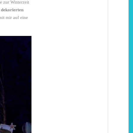
e zur Winterzeit
 dekorierten
it mir auf eine
chönsten Hofcafés am
Restsommer - Kea v