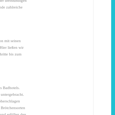
er dreistündigen
nde zahlreiche
on mit seinen
Hier ließen wir
ritte bis zum
s Badhotels.
untergebracht.
öherschlagen
 Brötchensorten
und erfüllen den