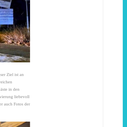
Niederrhein
Garnier
2. Mai 2026
5. April 2026
r Ziel ist an
reichen
äste in den
ierung liebevoll
r auch Fotos der